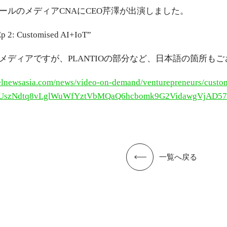
ールのメディアCNAにCEO芹澤が出演しました。
Ep 2: Customised AI+IoT”
メディアですが、PLANTIOの部分など、日本語の箇所も
elnewsasia.com/news/video-on-demand/venturepreneurs/custo
UszNdtq8vLglWuWfYztVbMQaQ6hcbomk9G2VidawgVjAD57
一覧へ戻る