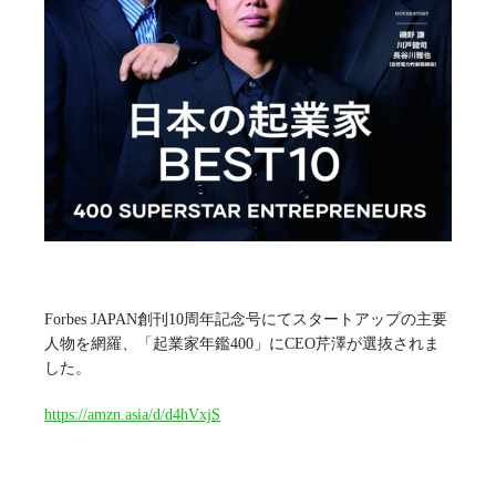
Forbes JAPAN創刊10周年記念号にてスタートアップの主要
人物を網羅、「起業家年鑑400」にCEO芹澤が選抜されま
した。
https://amzn.asia/d/d4hVxjS