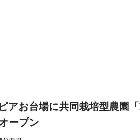
アお台場に共同栽培型農園「Bay Vil
をオープン
025.05.21