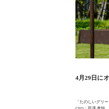
4月29日
「たのしいグリー
CEO：芹澤 孝