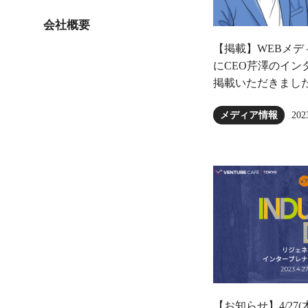
会社概要
【掲載】WEBメ
にCEO芹澤のイン
掲載いただきまし
202
メディア情報
【お知らせ】4/27(木) 18