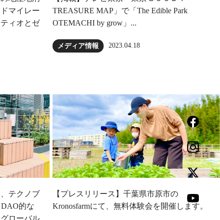
ードマイレー
TREASURE MAP」で「The Edible Park
ンティオとゼ
OTEMACHI by grow」...
2023.04.18
メディア情報
オ、テクノブ
【プレスリリース】千葉県市原市の
、DAO的な
Kronosfarmにて、無料体験会を開催します。
とグローバル