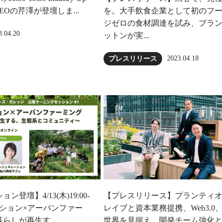
23にCEOの芹澤が登壇しま...
を。大手飲食企業として初のフ
ジゼロの食材調達を試み、プラ
3.04.20
ットンが実...
2023.04.18
プレスリリース
登壇】4/13(木)19:00-
【プレスリリース】プランティ
レーション×アーバンファー
レイブと資本業務提携、Web3.0
らしが再生す...
世界を見据え、開発チーム強化