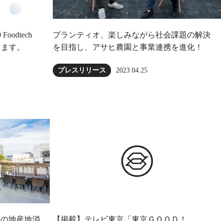
oodtech
プランティオ、楽しみながら社会課題の解決
壇します。
を目指し、アサヒ農園と事業連携を進化！
2023.04.25
プレスリリース
極の地産地消
【掲載】テレビ東京「東京ＧＯＯＤ！