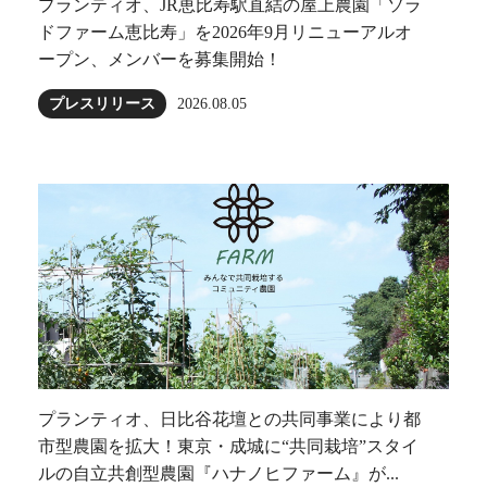
プランティオ、JR恵比寿駅直結の屋上農園「ソラ
ドファーム恵比寿」を2026年9月リニューアルオ
ープン、メンバーを募集開始！
プレスリリース
2026.08.05
プランティオ、日比谷花壇との共同事業により都
市型農園を拡大！東京・成城に“共同栽培”スタイ
ルの自立共創型農園『ハナノヒファーム』が...