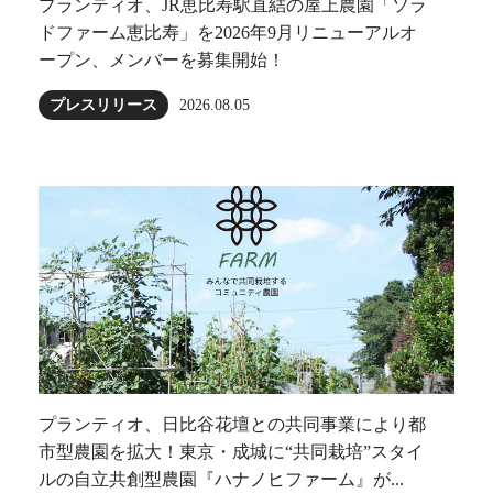
プランティオ、JR恵比寿駅直結の屋上農園「ソラ
ドファーム恵比寿」を2026年9月リニューアルオ
ープン、メンバーを募集開始！
プレスリリース
2026.08.05
プランティオ、日比谷花壇との共同事業により都
市型農園を拡大！東京・成城に“共同栽培”スタイ
ルの自立共創型農園『ハナノヒファーム』が...