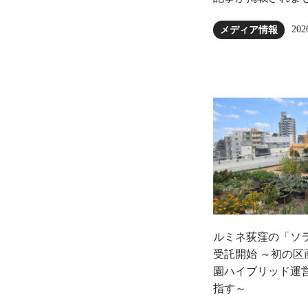
202
メディア情報
ルミネ荻窪の「ソ
受託開始 ～初の
園ハイブリッド運
指す～