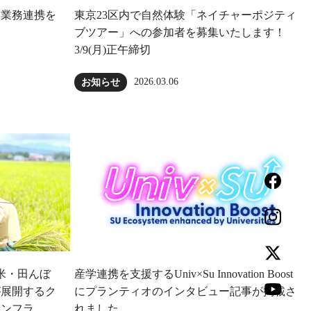
本業務連携を
東京23区内で自然体験「ネイチャーポジティ
ブツアー」への参加者を募集いたします！
3/9(月)正午締切
2026.03.06
お知らせ
⽶・田んぼ
産学連携を支援するUniv×Su Innovation Boost
が展開するク
にプランティオのインタビュー記事が掲載さ
インフラ
れました