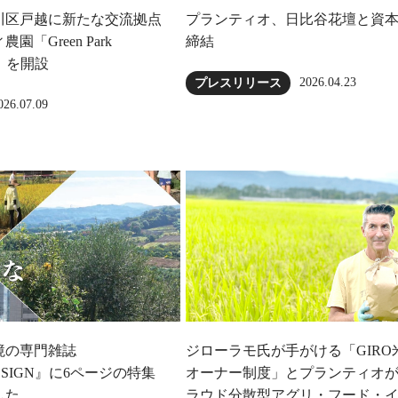
川区戸越に新たな交流拠点
プランティオ、日比谷花壇と資
「Green Park
締結
ow」を開設
2026.04.23
プレスリリース
026.07.09
境の専門雑誌
ジローラモ⽒が⼿がける「GIRO
DESIGN』に6ページの特集
オーナー制度」とプランティオ
した
ラウド分散型アグリ・フード・