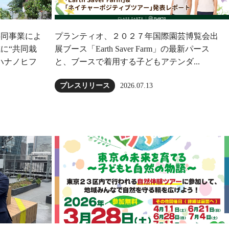
共同事業によ
プランティオ、２０２７年国際園芸博覧会出
に“共同栽
展ブース「Earth Saver Farm」の最新パース
ハナノヒフ
と、ブースで着用する子どもアテンダ...
2026.07.13
プレスリリース