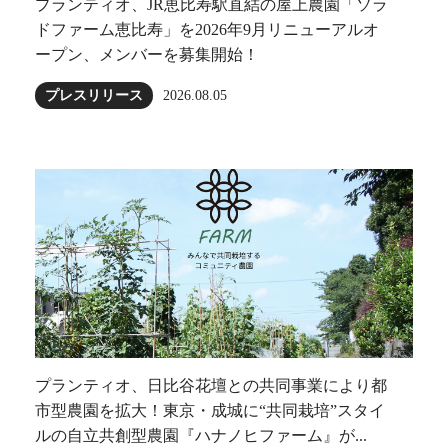
プランティオ、JR恵比寿駅直結の屋上農園「ソラ
ドファーム恵比寿」を2026年9月リニューアルオ
ープン、メンバーを募集開始！
プレスリリース
2026.08.05
プランティオ、日比谷花壇との共同事業により都
市型農園を拡大！東京・成城に“共同栽培”スタイ
ルの自立共創型農園『ハナノヒファーム』が...