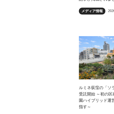
202
メディア情報
ルミネ荻窪の「ソ
受託開始 ～初の
園ハイブリッド運
指す～