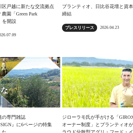
川区戸越に新たな交流拠点
プランティオ、日比谷花壇と資
「Green Park
締結
ow」を開設
2026.04.23
プレスリリース
026.07.09
境の専門雑誌
ジローラモ⽒が⼿がける「GIRO
DESIGN』に6ページの特集
オーナー制度」とプランティオ
した
ラウド分散型アグリ・フード・