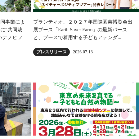
共同事業によ
プランティオ、２０２７年国際園芸博覧会出
に“共同栽
展ブース「Earth Saver Farm」の最新パース
ハナノヒフ
と、ブースで着用する子どもアテンダ...
2026.07.13
プレスリリース