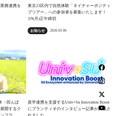
本業務連携を
東京23区内で自然体験「ネイチャーポジティ
ブツアー」への参加者を募集いたします！
3/9(月)正午締切
2026.03.06
お知らせ
⽶・田んぼ
産学連携を支援するUniv×Su Innovation Boost
が展開するク
にプランティオのインタビュー記事が掲載さ
インフラ
れました