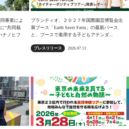
共同事業によ
プランティオ、２０２７年国際園芸博覧会出
に“共同栽
展ブース「Earth Saver Farm」の最新パース
ハナノヒフ
と、ブースで着用する子どもアテンダ...
2026.07.13
プレスリリース