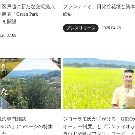
川区戸越に新たな交流拠点
プランティオ、日比谷花壇と資
「Green Park
締結
ow」を開設
2026.04.23
プレスリリース
026.07.09
境の専門雑誌
ジローラモ⽒が⼿がける「GIRO
DESIGN』に6ページの特集
オーナー制度」とプランティオ
した
ラウド分散型アグリ・フード・