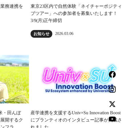
本業務連携を
東京23区内で自然体験「ネイチャーポジティ
ブツアー」への参加者を募集いたします！
3/9(月)正午締切
2026.03.06
お知らせ
⽶・田んぼ
産学連携を支援するUniv×Su Innovation Boost
が展開するク
にプランティオのインタビュー記事が掲載さ
インフラ
れました