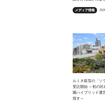
202
メディア情報
ルミネ荻窪の「ソ
受託開始 ～初の
園ハイブリッド運
指す～