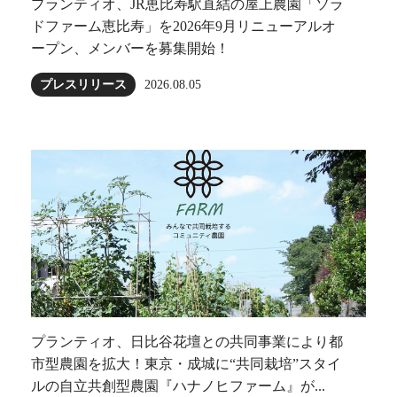
プランティオ、JR恵比寿駅直結の屋上農園「ソラ
ドファーム恵比寿」を2026年9月リニューアルオ
ープン、メンバーを募集開始！
プレスリリース
2026.08.05
プランティオ、日比谷花壇との共同事業により都
市型農園を拡大！東京・成城に“共同栽培”スタイ
ルの自立共創型農園『ハナノヒファーム』が...