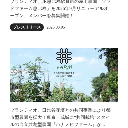
プランティオ、JR恵比寿駅直結の屋上農園「ソラ
ドファーム恵比寿」を2026年9月リニューアルオ
ープン、メンバーを募集開始！
プレスリリース
2026.08.05
プランティオ、日比谷花壇との共同事業により都
市型農園を拡大！東京・成城に“共同栽培”スタイ
ルの自立共創型農園『ハナノヒファーム』が...