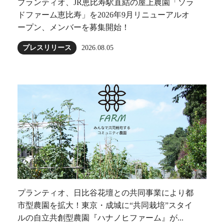
プランティオ、JR恵比寿駅直結の屋上農園「ソラ
ドファーム恵比寿」を2026年9月リニューアルオ
ープン、メンバーを募集開始！
プレスリリース
2026.08.05
プランティオ、日比谷花壇との共同事業により都
市型農園を拡大！東京・成城に“共同栽培”スタイ
ルの自立共創型農園『ハナノヒファーム』が...