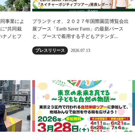
共同事業によ
プランティオ、２０２７年国際園芸博覧会出
に“共同栽
展ブース「Earth Saver Farm」の最新パース
ハナノヒフ
と、ブースで着用する子どもアテンダ...
2026.07.13
プレスリリース