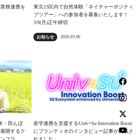
本業務連携を
東京23区内で自然体験「ネイチャーポジティ
ブツアー」への参加者を募集いたします！
3/9(月)正午締切
2026.03.06
お知らせ
⽶・田んぼ
産学連携を支援するUniv×Su Innovation Boost
が展開するク
にプランティオのインタビュー記事が掲載さ
インフラ
れました