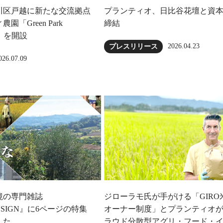
川区戸越に新たな交流拠点
プランティオ、日比谷花壇と資
「Green Park
締結
ow」を開設
2026.04.23
プレスリリース
026.07.09
境の専門雑誌
ジローラモ⽒が⼿がける「GIRO
DESIGN』に6ページの特集
オーナー制度」とプランティオ
した
ラウド分散型アグリ・フード・