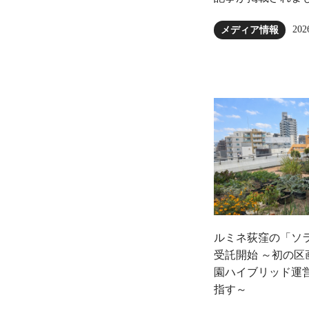
202
メディア情報
ルミネ荻窪の「ソ
受託開始 ～初の
園ハイブリッド運
指す～