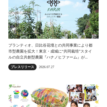
プランティオ、日比谷花壇との共同事業により都
市型農園を拡大！東京・成城に“共同栽培”スタイ
ルの自立共創型農園『ハナノヒファーム』が...
プレスリリース
2026.07.27