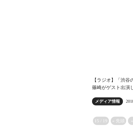
【ラジオ】「渋谷
篠崎がゲスト出演
201
メディア情報
15 / 19
« 先頭