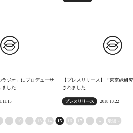
のラジオ」にプロデューサ
【プレスリリース】『東京緑研
しました
されました
8.11.15
2018.10.22
プレスリリース
«
...
10
...
13
14
15
16
17
...
»
最後 »