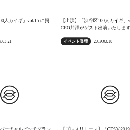
人カイギ」vol.15 に掲
【出演】「渋谷区100人カイギ」vol
CEO芹澤がゲスト出演いたしま
9.03.21
2019.03.18
イベント登壇
 バーチャルピッチグラン
【プレスリリース】『CESⓇ2019』”