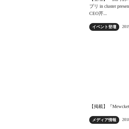
プリ in cluster pres
CEO芹...
201
イベント登壇
【掲載】『Mewck
201
メディア情報