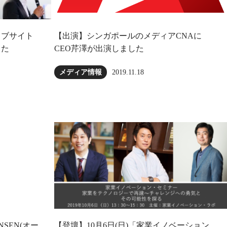
ウェブサイト
【出演】シンガポールのメディアCNAに
した
CEO芹澤が出演しました
2019.11.18
メディア情報
INSEN(オー
【登壇】10月6日(日)「家業イノベーション