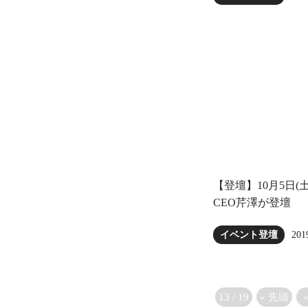
【登壇】10月5日(土)「
CEO芹澤が登壇
201
イベント登壇
13 / 19
« 先頭